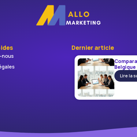
pides
Dernier article
-nous
Comparat
égales
Belgique
Lire la s